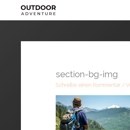
Zum
Inhalt
springen
section-bg-img
Schreibe einen Kommentar
/ 