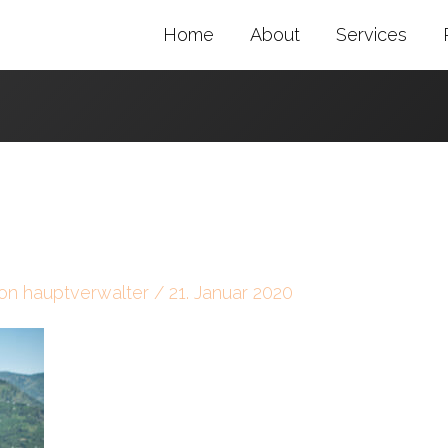
Home
About
Services
Von
hauptverwalter
/
21. Januar 2020