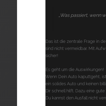
„Was passiert, wenn wa
Das ist die zentrale Frage in d
sind nicht vermeidbar. Mit Auf
sicher!
Es geht um die Auswirkungen!
Wenn Dein Auto kaputtgeht, ist
ein solides Auto und keinen bil
Dir schnell hilft. Dazu eine gu
Du kannst den Ausfall nicht ve