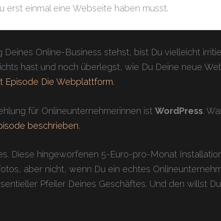
u erst einmal eine Webseite haben musst.
ines Online-Business stehst, bist Du vielleicht irri
chts hast und noch überlegst, wie Du Deine neue Webs
 Episode Die Webplattform
.
hlung für Onlineunternehmerinnen ist
WordPress
. Wa
isode beschrieben
.
tes. Diese hingeworfenen 5-Euro-pro-Monat Installatio
otos, aber nicht, wenn Du ein echtes Onlineunternehm
entieller Pfeiler Deines Geschäftes. Und den willst Du s