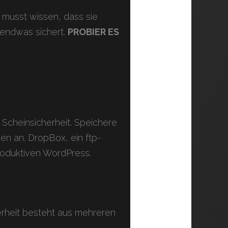
 musst wissen, dass sie
rgendwas sichert.
PROBIER ES
 Scheinsicherheit. Speichere
en an. DropBox, ein ftp-
roduktiven WordPress.
rheit besteht aus mehreren