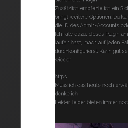
Zusätzlich empfehle ich ein Si
bringt weitere Optionen. Du kan
die ID des Admin-Accounts ode
Ich rate dazu, dieses Plugin 
laufen hast, mach auf jeden Fal
durchkonfigurierst. Kann gut s
wieder.
https
Muss ich das heute noch erwäh
denke ich.
Leider, leider bieten immer noc