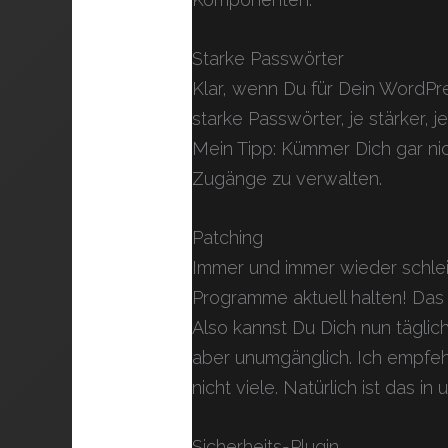
Starke Passwörter
Klar, wenn Du für Dein WordPr
starke Passwörter, je stärker, j
Mein Tipp: Kümmer Dich gar ni
Zugänge zu verwalten.
Patching
Immer und immer wieder schlei
Programme aktuell halten! Das i
Also kannst Du Dich nun tägli
aber unumgänglich. Ich empfehl
nicht viele. Natürlich ist das 
Sicherheits-Plugin