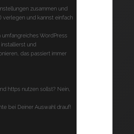
 Einstellungen zusammen und
n
) verlegen und kannst einfach
ein umfangreiches WordPress
nstallierst und
onieren, das passiert immer
d https nutzen sollst? Nein,
chte bei Deiner Auswahl drauf!