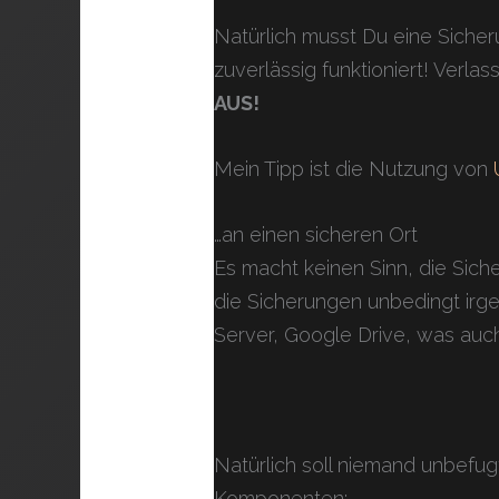
Natürlich musst Du eine Sicher
zuverlässig funktioniert! Verla
AUS!
Mein Tipp ist die Nutzung von
…an einen sicheren Ort
Es macht keinen Sinn, die Sich
die Sicherungen unbedingt irge
Server, Google Drive, was au
Natürlich soll niemand unbefu
Komponenten: