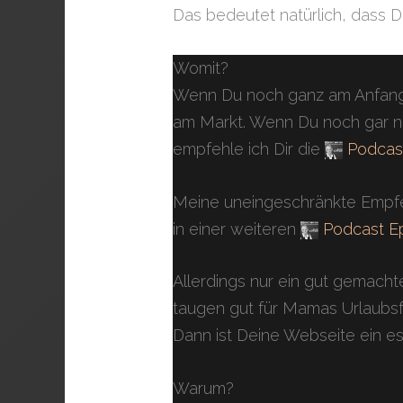
Das bedeutet natürlich, dass D
Womit?
Wenn Du noch ganz am Anfang De
am Markt. Wenn Du noch gar ni
empfehle ich Dir die
Podcast
Meine uneingeschränkte Empfe
in einer weiteren
Podcast Ep
Allerdings nur ein gut gemach
taugen gut für Mamas Urlaubsf
Dann ist Deine Webseite ein ess
Warum?