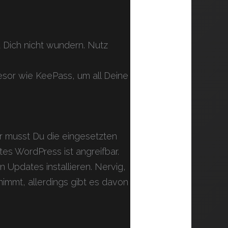
 Dich nicht wundern. Nutz
esor wie KeePass, um all Deine
r musst Du die eingesetzten
tes WordPress ist angreifbar.
Updates installieren. Nervig,
nimmt, allerdings gibt es davon