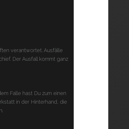
ften verantwortet. Ausfälle
chief. Der Ausfall kommt ganz
 dem Falle hast Du zum einen
statt in der Hinterhand, die
n.