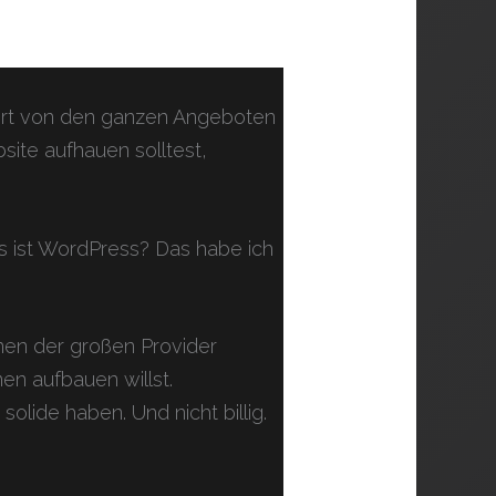
tiert von den ganzen Angeboten
ite aufhauen solltest,
s ist WordPress? Das habe ich
nen der großen Provider
en aufbauen willst.
olide haben. Und nicht billig.