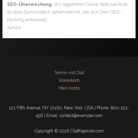
SEO-Überwachung
: Wir registrieren Deine Seite bei Ryte,
so dass Dumonatlich sehen kannst, wie sich Dein SEO-
Ranking entwickelt.
zurück
Termin mit Olaf
Warenkorb
Mein Konto
123 Fifth Avenue, NY 10160, New York, USA | Phone: 800-123-
456 | Email: contact@example.com
Copyright © 2026 OlafKapinski.com