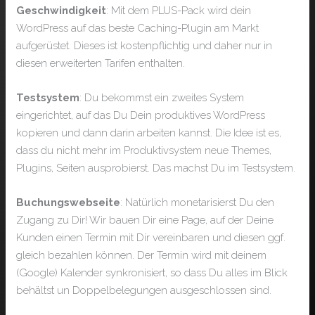
Geschwindigkeit
: Mit dem PLUS-Pack wird dein
WordPress auf das beste Caching-Plugin am Markt
aufgerüstet. Dieses ist kostenpflichtig und daher nur in
diesen erweiterten Tarifen enthalten.
Testsystem
: Du bekommst ein zweites System
eingerichtet, auf das Du Dein produktives WordPress
kopieren und dann darin arbeiten kannst. Die Idee ist es,
dass du nicht mehr im Produktivsystem neue Themes,
Plugins, Seiten ausprobierst. Das machst Du im Testsystem.
Buchungswebseite
: Natürlich monetarisierst Du den
Zugang zu Dir! Wir bauen Dir eine Page, auf der Deine
Kunden einen Termin mit Dir vereinbaren und diesen ggf.
gleich bezahlen können. Der Termin wird mit deinem
(Google) Kalender synkronisiert, so dass Du alles im Blick
behältst un Doppelbelegungen ausgeschlossen sind.